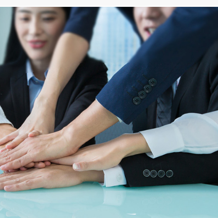
售后无忧
全程守护
24小时响应机制：
专业工程师团队提供远程指导
或上门服务
终身维护：
设备终身技术支持
定期回访保养