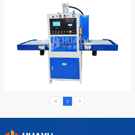
<
1
>